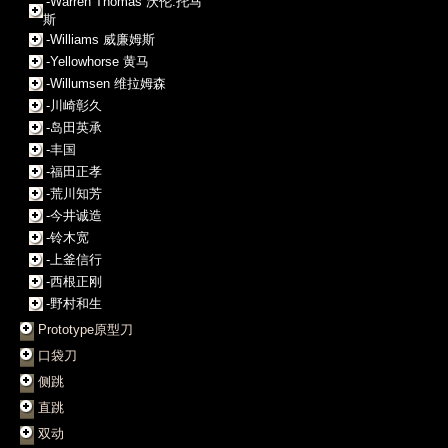
-Warren Thomas 沃伦.托马
斯
-Williams 威廉姆斯
-Yellowhorse 黄马
-Willumsen 维拉姆森
-川崎彰久
-岛田英承
-丰国
-福田正孝
-荒川知芳
-今井诚造
-铃木宽
-上釜信行
-西根正刚
-野村和生
Prototype原型刀
口袋刀
侧跳
直跳
双动