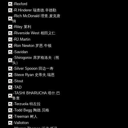
-Rexford
-R.Hinderer 瑞查德.辛德勒
-Rich McDonald 理查.麦克唐
纳
-Riley 莱利
-Riverside West 相田义仁
-RJ.Martin
-Ron Newton 罗恩.牛顿
-Savidan
-Shirogorov 席罗格洛夫（熊
头）
-Silver Spooon 田边一寿
-Steve Ryan 史蒂夫.瑞恩
-Stout
-TAD
-TASHI BHARUCHA 塔什.巴
鲁查
-Terzuola 特左拉
-Todd Begg 陶德.贝格
-Treeman 树人
-Vallotton