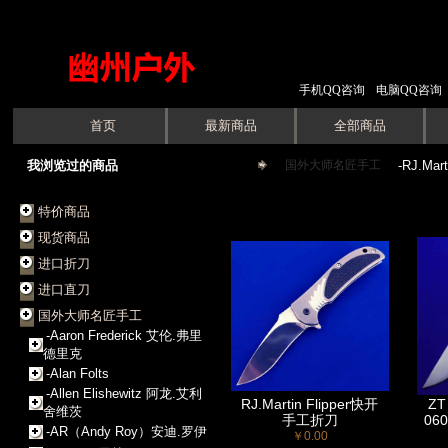
手机QQ咨询
电脑QQ咨询
首页
最新商品
全部商品
我浏览过的商品
国外大师名匠手工
->
-RJ.Mart
特价商品
现货商品
进口折刀
进口直刀
国外大师名匠手工
-Aaron Frederick 艾伦.弗里
德里克
-Alan Folts
-Allen Elishewitz 阿龙.艾利
RJ.Martin Flipper快开
ZT
舍维茨
手工折刀
06
-AR（Andy Roy）安迪.罗伊
￥0.00