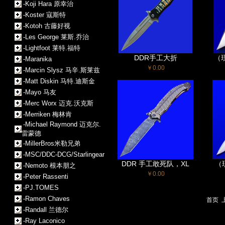
-Koji Hara 原幸治
-Koster 寇斯特
-Kotoh 古藤好视
-Les George 莱斯.乔治
-Lightfoot 莱特.福特
DDR手工大折
（
-Maranika
￥0.00
-Marcin Slysz 马辛.斯莱兹
-Matt Diskin 马特.迪斯金
-Mayo 马友
-Merc Worx 迈克.沃克斯
-Merriken 梅林肯
-Michael Raymond 迈克尔.
雷蒙德
-MillerBros米勒兄弟
-MSC/DDC-DCG/Starlingear
DDR 手工敢死队，XL
（
-Nemoto 根本朋之
￥0.00
-Peter Rassenti
-PJ.TOMES
-Ramon Chaves
首页
-Randall 兰德尔
-Ray Laconico