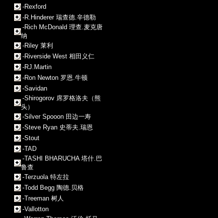
-Rexford
-R.Hinderer 瑞查德.辛德勒
-Rich McDonald 理查.麦克唐
纳
-Riley 莱利
-Riverside West 相田义仁
-RJ.Martin
-Ron Newton 罗恩.牛顿
-Savidan
-Shirogorov 席罗格洛夫（熊
头）
-Silver Spooon 田边一寿
-Steve Ryan 史蒂夫.瑞恩
-Stout
-TAD
-TASHI BHARUCHA 塔什.巴
鲁查
-Terzuola 特左拉
-Todd Begg 陶德.贝格
-Treeman 树人
-Vallotton