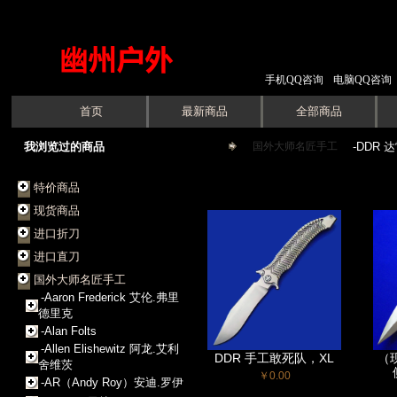
手机QQ咨询
电脑QQ咨询
首页
最新商品
全部商品
我浏览过的商品
国外大师名匠手工
->
-DDR 
特价商品
现货商品
进口折刀
进口直刀
国外大师名匠手工
-Aaron Frederick 艾伦.弗里
德里克
-Alan Folts
-Allen Elishewitz 阿龙.艾利
DDR 手工敢死队，XL
（
舍维茨
￥0.00
-AR（Andy Roy）安迪.罗伊