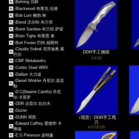
-Behring 贝林
-Blackwood 布莱克.伍德
-Bob Lum 鲍勃.林
-Brend 沃尔特.布兰登
-Brent Sandow 布兰特.萨诺
-Brian Tighe 布莱恩.泰
-Burt Foster 巴特.福斯特
-Claudio Sobral 克劳迪奥.索
DDR手工侧跳
巴尔
￥0.00
-CMF Metalworks
-Corbin Steel WRX
-Dalibor 大力波
-Daniel Winkler 丹尼尔.温克
勒
-D.C(Dwaine Carrillo) 丹尼
尔.卡雷罗
-DDR 达雷尔.拉尔夫
-Dozier
-DUNN 邓恩
（现货）DDR手工甩
刀
-Edward Caffrey 爱德华.卡
￥8700.00
弗瑞
-E.G.Peterson 皮特森