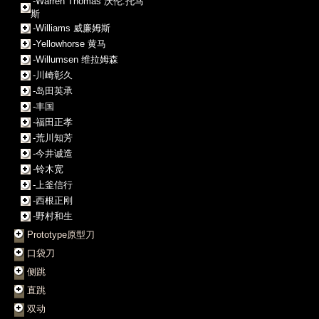
-Warren Thomas 沃伦.托马
斯
-Williams 威廉姆斯
-Yellowhorse 黄马
-Willumsen 维拉姆森
-川崎彰久
-岛田英承
-丰国
-福田正孝
-荒川知芳
-今井诚造
-铃木宽
-上釜信行
-西根正刚
-野村和生
Prototype原型刀
口袋刀
侧跳
直跳
双动