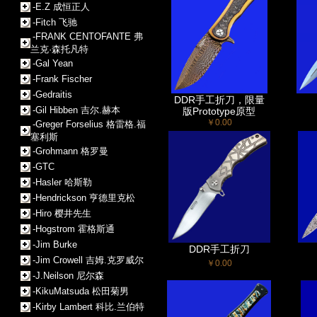
-E.Z 成恒正人
-Fitch 飞驰
-FRANK CENTOFANTE 弗
兰克·森托凡特
-Gal Yean
-Frank Fischer
-Gedraitis
DDR手工折刀，限量
-Gil Hibben 吉尔.赫本
版Prototype原型
￥0.00
-Greger Forselius 格雷格.福
塞利斯
-Grohmann 格罗曼
-GTC
-Hasler 哈斯勒
-Hendrickson 亨德里克松
-Hiro 樱井先生
-Hogstrom 霍格斯通
-Jim Burke
DDR手工折刀
-Jim Crowell 吉姆.克罗威尔
￥0.00
-J.Neilson 尼尔森
-KikuMatsuda 松田菊男
-Kirby Lambert 科比.兰伯特