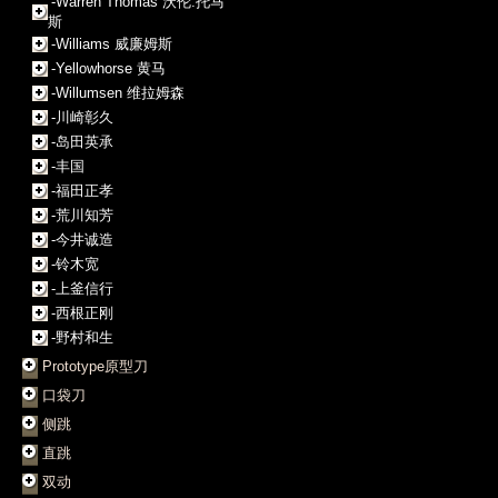
-Warren Thomas 沃伦.托马
斯
-Williams 威廉姆斯
-Yellowhorse 黄马
-Willumsen 维拉姆森
-川崎彰久
-岛田英承
-丰国
-福田正孝
-荒川知芳
-今井诚造
-铃木宽
-上釜信行
-西根正刚
-野村和生
Prototype原型刀
口袋刀
侧跳
直跳
双动