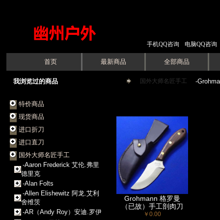
手机QQ咨询
电脑QQ咨询
首页
最新商品
全部商品
我浏览过的商品
国外大师名匠手工
->
-Grohm
特价商品
现货商品
进口折刀
进口直刀
国外大师名匠手工
-Aaron Frederick 艾伦.弗里
德里克
-Alan Folts
-Allen Elishewitz 阿龙.艾利
Grohmann 格罗曼
舍维茨
（已故）手工剖肉刀
-AR（Andy Roy）安迪.罗伊
￥0.00