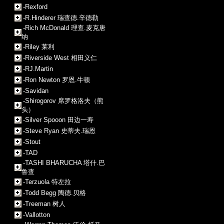
-Rexford
-R.Hinderer 瑞查德.辛德勒
-Rich McDonald 理查.麦克唐
纳
-Riley 莱利
-Riverside West 相田义仁
-RJ.Martin
-Ron Newton 罗恩.牛顿
-Savidan
-Shirogorov 席罗格洛夫（熊
头）
-Silver Spooon 田边一寿
-Steve Ryan 史蒂夫.瑞恩
-Stout
-TAD
-TASHI BHARUCHA 塔什.巴
鲁查
-Terzuola 特左拉
-Todd Begg 陶德.贝格
-Treeman 树人
-Vallotton