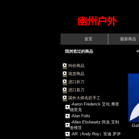
首页
最新商品
我浏览过的商品
特价商品
现货商品
进口折刀
进口直刀
国外大师名匠手工
-Aaron Frederick 艾伦.弗里
德里克
-Alan Folts
-Allen Elishewitz 阿龙.艾利
Gal
舍维茨
-AR（Andy Roy）安迪.罗伊