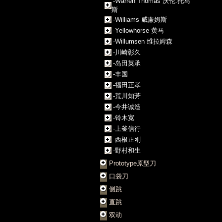
-Warren Thomas 沃伦.托马
斯
-Williams 威廉姆斯
-Yellowhorse 黄马
-Willumsen 维拉姆森
-川崎彰久
-岛田英承
-丰国
-福田正孝
-荒川知芳
-今井诚造
-铃木宽
-上釜信行
-西根正刚
-野村和生
Prototype原型刀
口袋刀
侧跳
直跳
双动