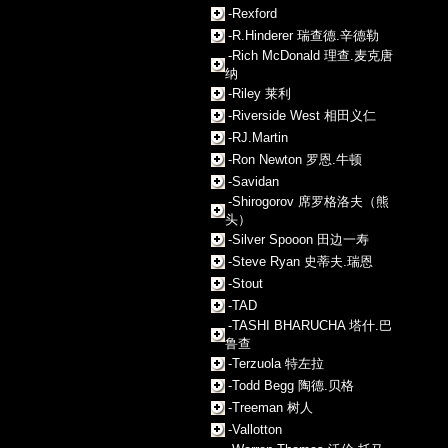
-Rexford
-R.Hinderer 瑞查德.辛德勒
-Rich McDonald 理查.麦克唐
纳
-Riley 莱利
-Riverside West 相田义仁
-RJ.Martin
-Ron Newton 罗恩.牛顿
-Savidan
-Shirogorov 席罗格洛夫（熊
头）
-Silver Spooon 田边一寿
-Steve Ryan 史蒂夫.瑞恩
-Stout
-TAD
-TASHI BHARUCHA 塔什.巴
鲁查
-Terzuola 特左拉
-Todd Begg 陶德.贝格
-Treeman 树人
-Vallotton