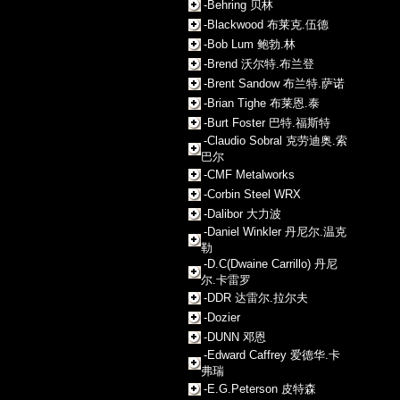
-Behring 贝林
-Blackwood 布莱克.伍德
-Bob Lum 鲍勃.林
-Brend 沃尔特.布兰登
-Brent Sandow 布兰特.萨诺
-Brian Tighe 布莱恩.泰
-Burt Foster 巴特.福斯特
-Claudio Sobral 克劳迪奥.索
巴尔
-CMF Metalworks
-Corbin Steel WRX
-Dalibor 大力波
-Daniel Winkler 丹尼尔.温克
勒
-D.C(Dwaine Carrillo) 丹尼
尔.卡雷罗
-DDR 达雷尔.拉尔夫
-Dozier
-DUNN 邓恩
-Edward Caffrey 爱德华.卡
弗瑞
-E.G.Peterson 皮特森