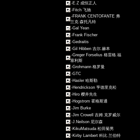
-E.Z 成恒正人
-Fitch 飞驰
-FRANK CENTOFANTE 弗
兰克·森托凡特
-Gal Yean
-Frank Fischer
-Gedraitis
-Gil Hibben 吉尔.赫本
-Greger Forselius 格雷格.福
塞利斯
-Grohmann 格罗曼
-GTC
-Hasler 哈斯勒
-Hendrickson 亨德里克松
-Hiro 樱井先生
-Hogstrom 霍格斯通
-Jim Burke
-Jim Crowell 吉姆.克罗威尔
-J.Neilson 尼尔森
-KikuMatsuda 松田菊男
-Kirby Lambert 科比.兰伯特