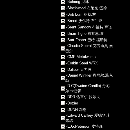
-Behring 贝林
-Blackwood 布莱克.伍德
-Bob Lum 鲍勃.林
-Brend 沃尔特.布兰登
-Brent Sandow 布兰特.萨诺
-Brian Tighe 布莱恩.泰
-Burt Foster 巴特.福斯特
-Claudio Sobral 克劳迪奥.索
巴尔
-CMF Metalworks
-Corbin Steel WRX
-Dalibor 大力波
-Daniel Winkler 丹尼尔.温克
勒
-D.C(Dwaine Carrillo) 丹尼
尔.卡雷罗
-DDR 达雷尔.拉尔夫
-Dozier
-DUNN 邓恩
-Edward Caffrey 爱德华.卡
弗瑞
-E.G.Peterson 皮特森