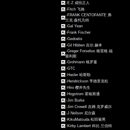
-E.Z 成恒正人
-Fitch 飞驰
-FRANK CENTOFANTE 弗
兰克·森托凡特
-Gal Yean
-Frank Fischer
-Gedraitis
-Gil Hibben 吉尔.赫本
-Greger Forselius 格雷格.福
塞利斯
-Grohmann 格罗曼
-GTC
-Hasler 哈斯勒
-Hendrickson 亨德里克松
-Hiro 樱井先生
-Hogstrom 霍格斯通
-Jim Burke
-Jim Crowell 吉姆.克罗威尔
-J.Neilson 尼尔森
-KikuMatsuda 松田菊男
-Kirby Lambert 科比.兰伯特