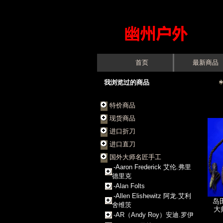
首页
最新商品
我浏览过的商品
特价商品
现货商品
进口折刀
进口直刀
国外大师名匠手工
-Aaron Frederick 艾伦.弗里
德里克
-Alan Folts
-Allen Elishewitz 阿龙.艾利
岛
舍维茨
大
-AR（Andy Roy）安迪.罗伊