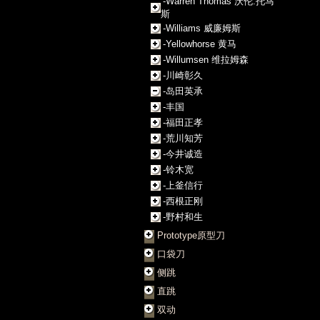
-Warren Thomas 沃伦.托马
斯
-Williams 威廉姆斯
-Yellowhorse 黄马
-Willumsen 维拉姆森
-川崎彰久
-岛田英承
-丰国
-福田正孝
-荒川知芳
-今井诚造
-铃木宽
-上釜信行
-西根正刚
-野村和生
Prototype原型刀
口袋刀
侧跳
直跳
双动