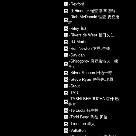
-Rexford
-R.Hinderer 瑞查德.辛德勒
-Rich McDonald 理查.麦克唐
纳
-Riley 莱利
-Riverside West 相田义仁
-RJ.Martin
-Ron Newton 罗恩.牛顿
-Savidan
-Shirogorov 席罗格洛夫（熊
头）
-Silver Spooon 田边一寿
-Steve Ryan 史蒂夫.瑞恩
-Stout
-TAD
-TASHI BHARUCHA 塔什.巴
鲁查
-Terzuola 特左拉
-Todd Begg 陶德.贝格
-Treeman 树人
-Vallotton