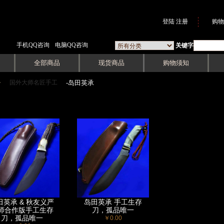
登陆
注册
购物
手机QQ咨询
电脑QQ咨询
关键字
全部商品
现货商品
购物须知
国外大师名匠手工
->
-岛田英承
田英承 & 秋友义严
岛田英承 手工生存
师合作版手工生存
刀，孤品唯一
刀，孤品唯一
￥0.00